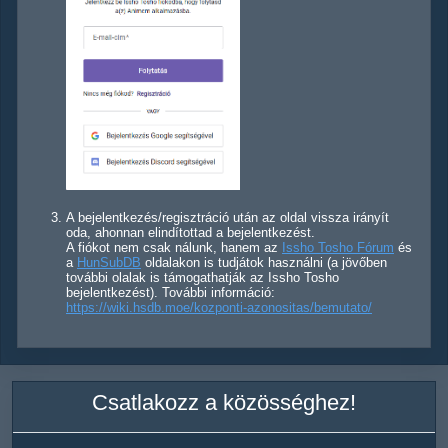
A bejelentkezés/regisztráció után az oldal vissza irányít
oda, ahonnan elindítottad a bejelentkezést.
A fiókot nem csak nálunk, hanem az
Issho Tosho Fórum
és
a
HunSubDB
oldalakon is tudjátok használni (a jövőben
további olalak is támogathatják az Issho Tosho
bejelentkezést). További információ:
https://wiki.hsdb.moe/kozponti-azonositas/bemutato/
Csatlakozz a közösséghez!