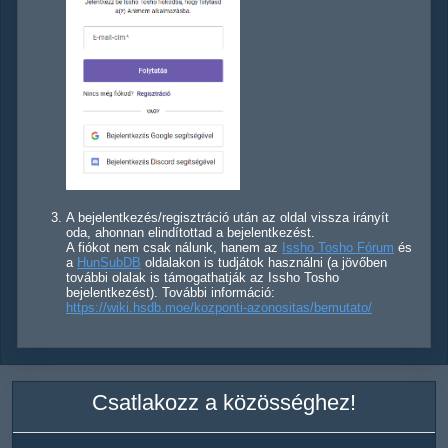
A bejelentkezés/regisztráció után az oldal vissza irányít
oda, ahonnan elindítottad a bejelentkezést.
A fiókot nem csak nálunk, hanem az
Issho Tosho Fórum
és
a
HunSubDB
oldalakon is tudjátok használni (a jövőben
további olalak is támogathatják az Issho Tosho
bejelentkezést). További információ:
https://wiki.hsdb.moe/kozponti-azonositas/bemutato/
Csatlakozz a közösséghez!