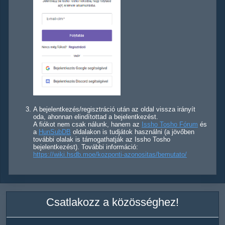
A bejelentkezés/regisztráció után az oldal vissza irányít
oda, ahonnan elindítottad a bejelentkezést.
A fiókot nem csak nálunk, hanem az
Issho Tosho Fórum
és
a
HunSubDB
oldalakon is tudjátok használni (a jövőben
további olalak is támogathatják az Issho Tosho
bejelentkezést). További információ:
https://wiki.hsdb.moe/kozponti-azonositas/bemutato/
Csatlakozz a közösséghez!