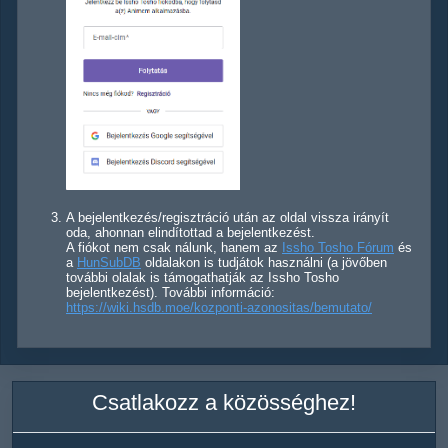
A bejelentkezés/regisztráció után az oldal vissza irányít
oda, ahonnan elindítottad a bejelentkezést.
A fiókot nem csak nálunk, hanem az
Issho Tosho Fórum
és
a
HunSubDB
oldalakon is tudjátok használni (a jövőben
további olalak is támogathatják az Issho Tosho
bejelentkezést). További információ:
https://wiki.hsdb.moe/kozponti-azonositas/bemutato/
Csatlakozz a közösséghez!