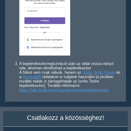
A bejelentkezés/regisztráció után az oldal vissza irányít
oda, ahonnan elindítottad a bejelentkezést.
A fiókot nem csak nálunk, hanem az
Issho Tosho Fórum
és
a
HunSubDB
oldalakon is tudjátok használni (a jövőben
további olalak is támogathatják az Issho Tosho
bejelentkezést). További információ:
https://wiki.hsdb.moe/kozponti-azonositas/bemutato/
Csatlakozz a közösséghez!