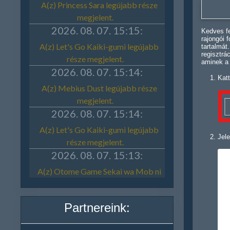
Kedves fe
rajongói 
tartalmát
regisztrá
aminek a
Katt
Jele
Partnereink: