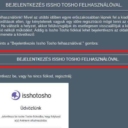
BEJELENTKEZÉS ISSHO TOSHO FELHASZNÁLÓVAL.
lhasználóink! Mivel az utóbbi időben egyre erőszakosabban lépnek fel a kiad
fordítások ellen, így kénytelenek vagyuk egy időre regisztráció mögé tenni az 
. Ha változik a helyzet, akkor felülvizsgáljuk és esetlegesen visszaállítjuk a k
ció nélküli működést. Addig is Issho Tosho fiókkal lehet bejelentkezni az oldal
 menete a következő:
ints a "Bejelentkezés Issho Tosho felhasználóval." gombra:
ntkezz be, vagy ha nincs fiókod, regisztrálj: