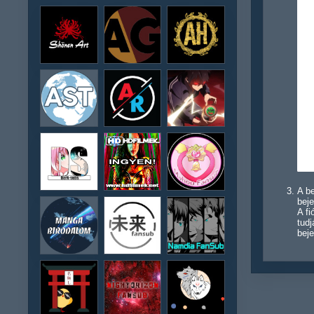
A be
beje
A f
tudj
beje