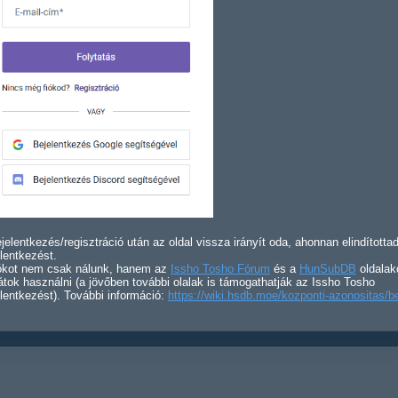
jelentkezés/regisztráció után az oldal vissza irányít oda, ahonnan elindította
lentkezést.
iókot nem csak nálunk, hanem az
Issho Tosho Fórum
és a
HunSubDB
oldalak
átok használni (a jövőben további olalak is támogathatják az Issho Tosho
lentkezést). További információ:
https://wiki.hsdb.moe/kozponti-azonositas/b