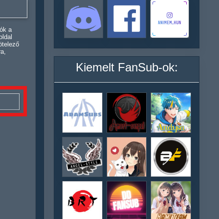
ók a
oldal
ötelező
ra,
Kiemelt FanSub-ok: