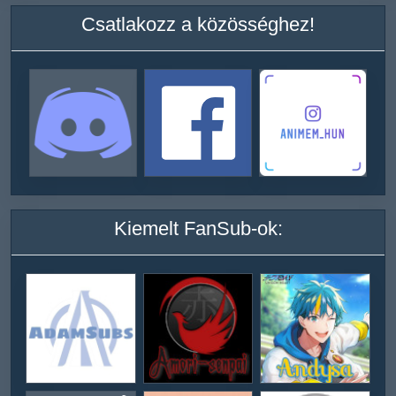
Csatlakozz a közösséghez!
Kiemelt FanSub-ok: