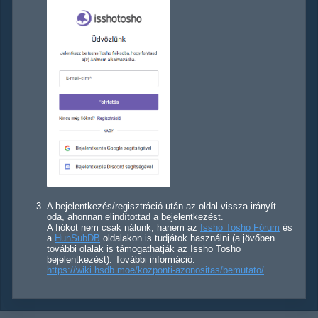
A bejelentkezés/regisztráció után az oldal vissza irányít
oda, ahonnan elindítottad a bejelentkezést.
A fiókot nem csak nálunk, hanem az
Issho Tosho Fórum
és
a
HunSubDB
oldalakon is tudjátok használni (a jövőben
további olalak is támogathatják az Issho Tosho
bejelentkezést). További információ:
https://wiki.hsdb.moe/kozponti-azonositas/bemutato/