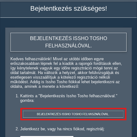
Bejelentkezés szükséges!
BEJELENTKEZÉS ISSHO TOSHO
FELHASZNÁLÓVAL.
Kedves felhasználóink! Mivel az utóbbi időben egyre
erőszakosabban lépnek fel a kiadók a rajongói fordítások ellen,
így kénytelenek vagyuk egy időre regisztráció mögé tenni az
oldal tartalmát. Ha változik a helyzet, akkor felülvizsgáljuk és
esetlegesen visszaállítjuk a kötelező regisztráció nélküli
működést. Addig is Issho Tosho fiókkal lehet bejelentkezni az
oldalra, aminek a menete a következő:
Kattints a "Bejelentkezés Issho Tosho felhasználóval."
gombra:
Jelentkezz be, vagy ha nincs fiókod, regisztrálj: