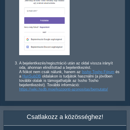
A bejelentkezés/regisztráció után az oldal vissza irányít
oda, ahonnan elindítottad a bejelentkezést.
A fiókot nem csak nálunk, hanem az
Issho Tosho Fórum
és
a
HunSubDB
oldalakon is tudjátok használni (a jövőben
további olalak is támogathatják az Issho Tosho
bejelentkezést). További információ:
https://wiki.hsdb.moe/kozponti-azonositas/bemutato/
Csatlakozz a közösséghez!