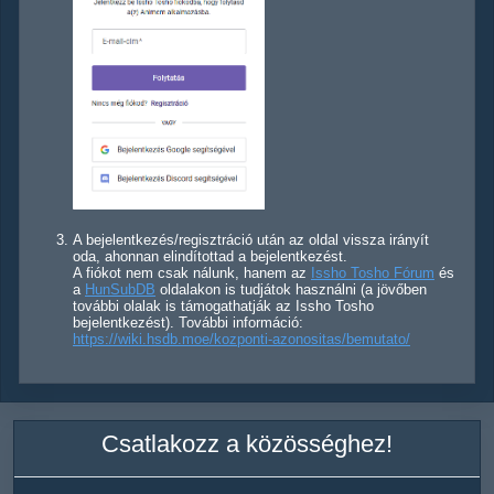
A bejelentkezés/regisztráció után az oldal vissza irányít
oda, ahonnan elindítottad a bejelentkezést.
A fiókot nem csak nálunk, hanem az
Issho Tosho Fórum
és
a
HunSubDB
oldalakon is tudjátok használni (a jövőben
további olalak is támogathatják az Issho Tosho
bejelentkezést). További információ:
https://wiki.hsdb.moe/kozponti-azonositas/bemutato/
Csatlakozz a közösséghez!