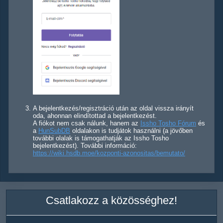
A bejelentkezés/regisztráció után az oldal vissza irányít
oda, ahonnan elindítottad a bejelentkezést.
A fiókot nem csak nálunk, hanem az
Issho Tosho Fórum
és
a
HunSubDB
oldalakon is tudjátok használni (a jövőben
további olalak is támogathatják az Issho Tosho
bejelentkezést). További információ:
https://wiki.hsdb.moe/kozponti-azonositas/bemutato/
Csatlakozz a közösséghez!