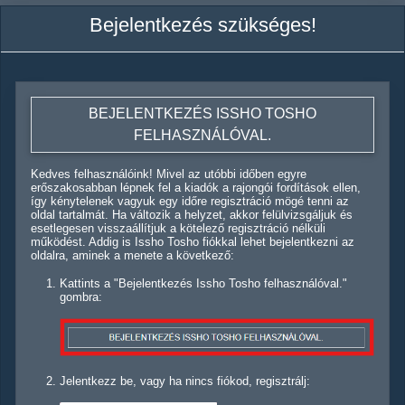
Bejelentkezés szükséges!
BEJELENTKEZÉS ISSHO TOSHO
FELHASZNÁLÓVAL.
Kedves felhasználóink! Mivel az utóbbi időben egyre
erőszakosabban lépnek fel a kiadók a rajongói fordítások ellen,
így kénytelenek vagyuk egy időre regisztráció mögé tenni az
oldal tartalmát. Ha változik a helyzet, akkor felülvizsgáljuk és
esetlegesen visszaállítjuk a kötelező regisztráció nélküli
működést. Addig is Issho Tosho fiókkal lehet bejelentkezni az
oldalra, aminek a menete a következő:
Kattints a "Bejelentkezés Issho Tosho felhasználóval."
gombra:
Jelentkezz be, vagy ha nincs fiókod, regisztrálj: