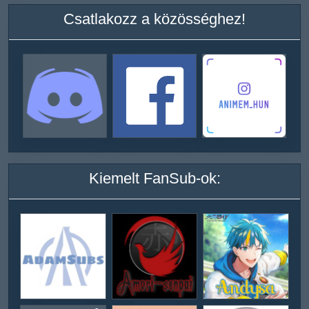
Csatlakozz a közösséghez!
Kiemelt FanSub-ok: