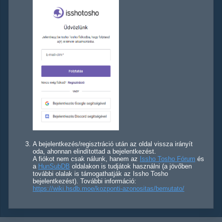
A bejelentkezés/regisztráció után az oldal vissza irányít
oda, ahonnan elindítottad a bejelentkezést.
A fiókot nem csak nálunk, hanem az
Issho Tosho Fórum
és
a
HunSubDB
oldalakon is tudjátok használni (a jövőben
további olalak is támogathatják az Issho Tosho
bejelentkezést). További információ:
https://wiki.hsdb.moe/kozponti-azonositas/bemutato/