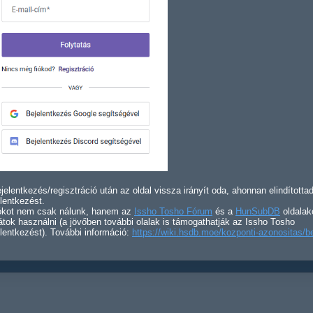
jelentkezés/regisztráció után az oldal vissza irányít oda, ahonnan elindította
lentkezést.
iókot nem csak nálunk, hanem az
Issho Tosho Fórum
és a
HunSubDB
oldalak
átok használni (a jövőben további olalak is támogathatják az Issho Tosho
lentkezést). További információ:
https://wiki.hsdb.moe/kozponti-azonositas/b