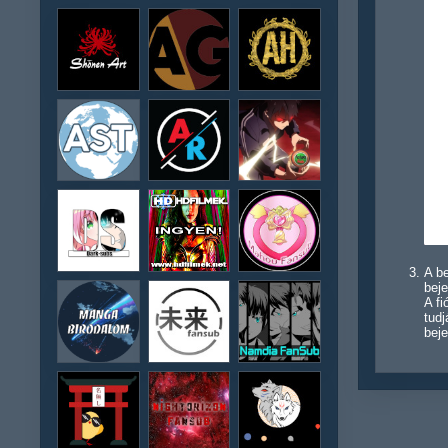
A be
beje
A f
tudj
beje