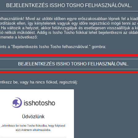
BEJELENTKEZÉS ISSHO TOSHO FELHASZNÁLÓVAL.
lhasználóink! Mivel az utóbbi időben egyre erőszakosabban lépnek fel a kiad
fordítások ellen, így kénytelenek vagyuk egy időre regisztráció mögé tenni az 
. Ha változik a helyzet, akkor felülvizsgáljuk és esetlegesen visszaállítjuk a k
ció nélküli működést. Addig is Issho Tosho fiókkal lehet bejelentkezni az oldal
 menete a következő:
ints a "Bejelentkezés Issho Tosho felhasználóval." gombra:
ntkezz be, vagy ha nincs fiókod, regisztrálj: