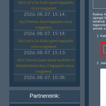
Kedves fe
rajongói 
tartalmát
regisztrá
aminek a
Katt
Jele
Partnereink: