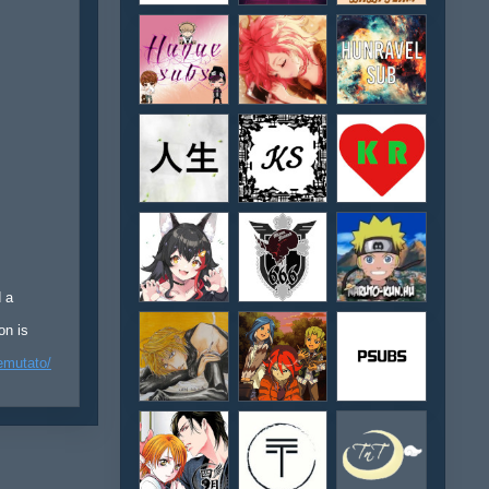
d a
on is
emutato/