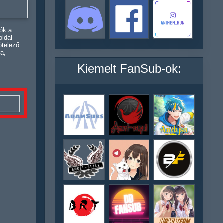
ók a
oldal
ötelező
ra,
Kiemelt FanSub-ok: