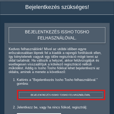
Bejelentkezés szükséges!
BEJELENTKEZÉS ISSHO TOSHO
FELHASZNÁLÓVAL.
Kedves felhasználóink! Mivel az utóbbi időben egyre
erőszakosabban lépnek fel a kiadók a rajongói fordítások ellen,
így kénytelenek vagyuk egy időre regisztráció mögé tenni az
oldal tartalmát. Ha változik a helyzet, akkor felülvizsgáljuk és
esetlegesen visszaállítjuk a kötelező regisztráció nélküli
működést. Addig is Issho Tosho fiókkal lehet bejelentkezni az
oldalra, aminek a menete a következő:
Kattints a "Bejelentkezés Issho Tosho felhasználóval."
gombra:
Jelentkezz be, vagy ha nincs fiókod, regisztrálj: