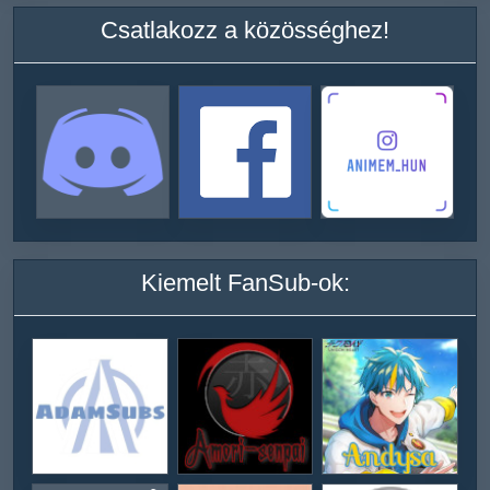
Csatlakozz a közösséghez!
Kiemelt FanSub-ok: