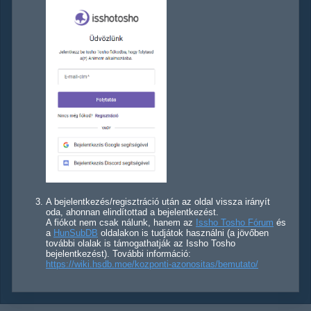
A bejelentkezés/regisztráció után az oldal vissza irányít
oda, ahonnan elindítottad a bejelentkezést.
A fiókot nem csak nálunk, hanem az
Issho Tosho Fórum
és
a
HunSubDB
oldalakon is tudjátok használni (a jövőben
további olalak is támogathatják az Issho Tosho
bejelentkezést). További információ:
https://wiki.hsdb.moe/kozponti-azonositas/bemutato/