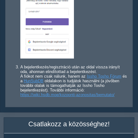
A bejelentkezés/regisztráció után az oldal vissza irányít
oda, ahonnan elindítottad a bejelentkezést.
A fiókot nem csak nálunk, hanem az
Issho Tosho Fórum
és
a
HunSubDB
oldalakon is tudjátok használni (a jövőben
további olalak is támogathatják az Issho Tosho
bejelentkezést). További információ:
https://wiki.hsdb.moe/kozponti-azonositas/bemutato/
Csatlakozz a közösséghez!