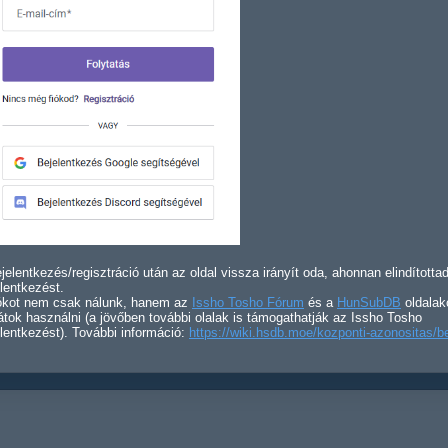
jelentkezés/regisztráció után az oldal vissza irányít oda, ahonnan elindította
lentkezést.
iókot nem csak nálunk, hanem az
Issho Tosho Fórum
és a
HunSubDB
oldalak
átok használni (a jövőben további olalak is támogathatják az Issho Tosho
lentkezést). További információ:
https://wiki.hsdb.moe/kozponti-azonositas/b