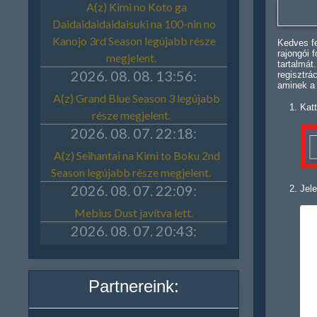
Kedves fe
rajongói 
tartalmát
regisztrá
aminek a
Katt
Jele
Partnereink: