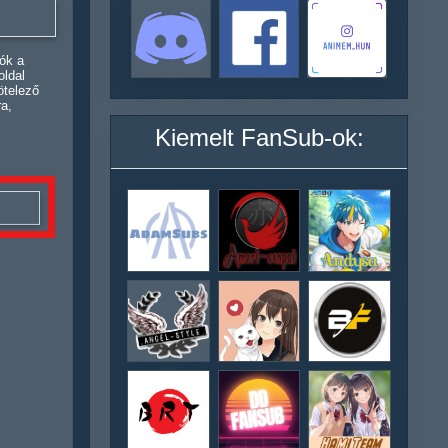
ók a
oldal
ötelező
ra,
Kiemelt FanSub-ok: