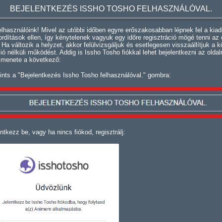
BEJELENTKEZÉS ISSHO TOSHO FELHASZNÁLÓVAL.
lhasználóink! Mivel az utóbbi időben egyre erőszakosabban lépnek fel a kiad
fordítások ellen, így kénytelenek vagyuk egy időre regisztráció mögé tenni az 
. Ha változik a helyzet, akkor felülvizsgáljuk és esetlegesen visszaállítjuk a k
ció nélküli működést. Addig is Issho Tosho fiókkal lehet bejelentkezni az oldal
 menete a következő:
ints a "Bejelentkezés Issho Tosho felhasználóval." gombra:
ntkezz be, vagy ha nincs fiókod, regisztrálj: