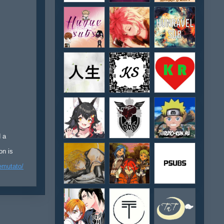
d a
on is
emutato/