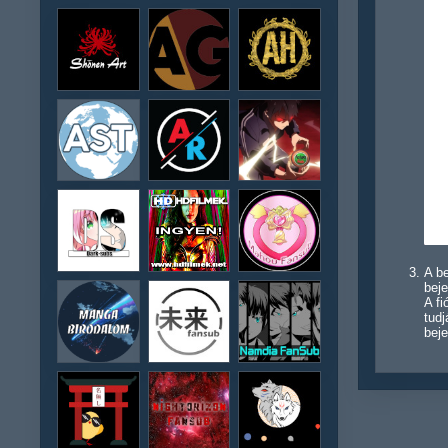
A be
beje
A f
tudj
beje