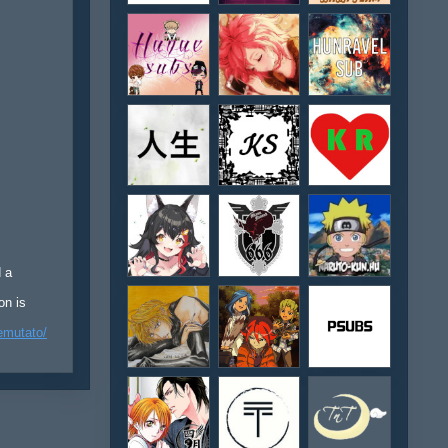
d a
on is
emutato/