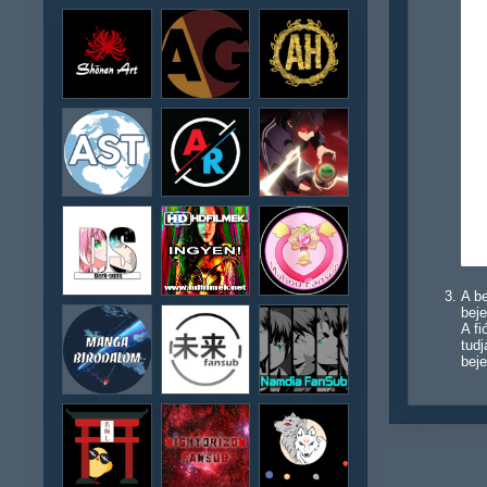
A be
beje
A f
tudj
beje