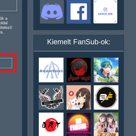
ók a
oldal
ötelező
ra,
Kiemelt FanSub-ok: