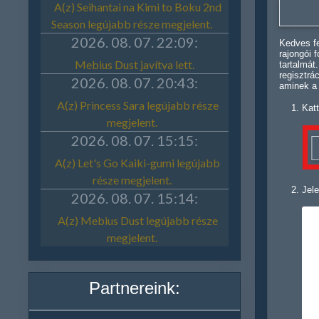
Kedves fe
rajongói 
tartalmát
regisztrá
aminek a
Katt
Jele
Partnereink: