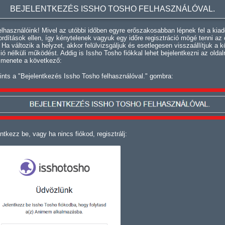
BEJELENTKEZÉS ISSHO TOSHO FELHASZNÁLÓVAL.
lhasználóink! Mivel az utóbbi időben egyre erőszakosabban lépnek fel a kiad
fordítások ellen, így kénytelenek vagyuk egy időre regisztráció mögé tenni az 
. Ha változik a helyzet, akkor felülvizsgáljuk és esetlegesen visszaállítjuk a k
ció nélküli működést. Addig is Issho Tosho fiókkal lehet bejelentkezni az oldal
 menete a következő:
ints a "Bejelentkezés Issho Tosho felhasználóval." gombra:
ntkezz be, vagy ha nincs fiókod, regisztrálj: