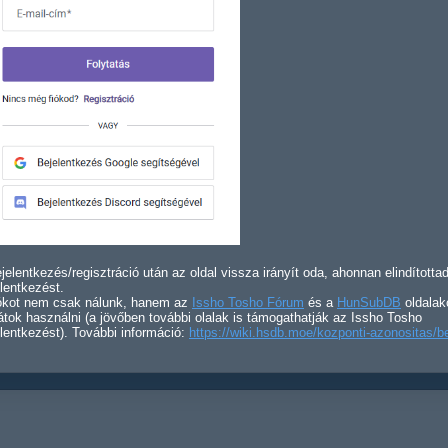
jelentkezés/regisztráció után az oldal vissza irányít oda, ahonnan elindította
lentkezést.
iókot nem csak nálunk, hanem az
Issho Tosho Fórum
és a
HunSubDB
oldalak
átok használni (a jövőben további olalak is támogathatják az Issho Tosho
lentkezést). További információ:
https://wiki.hsdb.moe/kozponti-azonositas/b