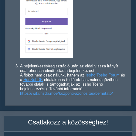
A bejelentkezés/regisztráció után az oldal vissza irányít
oda, ahonnan elindítottad a bejelentkezést.
A fiókot nem csak nálunk, hanem az
Issho Tosho Fórum
és
a
HunSubDB
oldalakon is tudjátok használni (a jövőben
további olalak is támogathatják az Issho Tosho
bejelentkezést). További információ:
https://wiki.hsdb.moe/kozponti-azonositas/bemutato/
Csatlakozz a közösséghez!