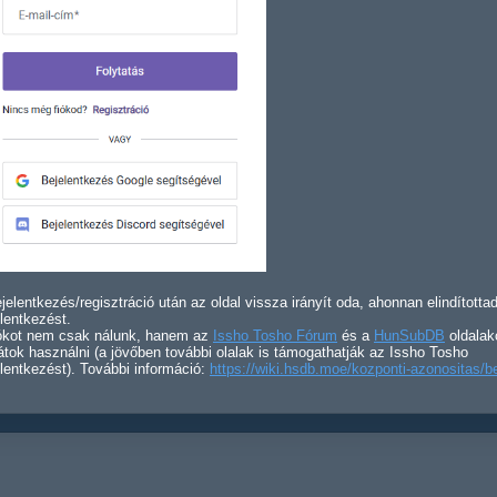
jelentkezés/regisztráció után az oldal vissza irányít oda, ahonnan elindította
lentkezést.
iókot nem csak nálunk, hanem az
Issho Tosho Fórum
és a
HunSubDB
oldalak
átok használni (a jövőben további olalak is támogathatják az Issho Tosho
lentkezést). További információ:
https://wiki.hsdb.moe/kozponti-azonositas/b