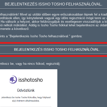
BEJELENTKEZÉS ISSHO TOSHO FELHASZNÁLÓVAL.
lhasználóink! Mivel az utóbbi időben egyre erőszakosabban lépnek fel a kiad
fordítások ellen, így kénytelenek vagyuk egy időre regisztráció mögé tenni az 
. Ha változik a helyzet, akkor felülvizsgáljuk és esetlegesen visszaállítjuk a k
ció nélküli működést. Addig is Issho Tosho fiókkal lehet bejelentkezni az oldal
 menete a következő:
ints a "Bejelentkezés Issho Tosho felhasználóval." gombra:
ntkezz be, vagy ha nincs fiókod, regisztrálj: