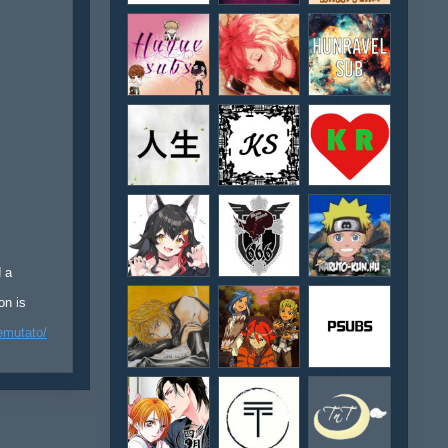
d a
on is
emutato/