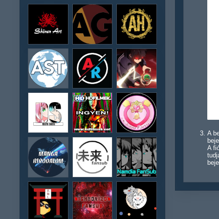
A be
beje
A f
tudj
beje