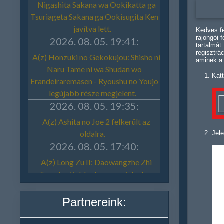
Kedves fe
rajongói 
tartalmát
regisztrá
aminek a
Katt
Jele
Partnereink: