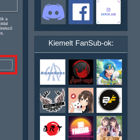
ók a
oldal
ötelező
ra,
Kiemelt FanSub-ok: