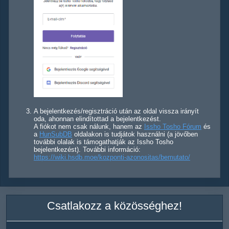
A bejelentkezés/regisztráció után az oldal vissza irányít
oda, ahonnan elindítottad a bejelentkezést.
A fiókot nem csak nálunk, hanem az
Issho Tosho Fórum
és
a
HunSubDB
oldalakon is tudjátok használni (a jövőben
további olalak is támogathatják az Issho Tosho
bejelentkezést). További információ:
https://wiki.hsdb.moe/kozponti-azonositas/bemutato/
Csatlakozz a közösséghez!