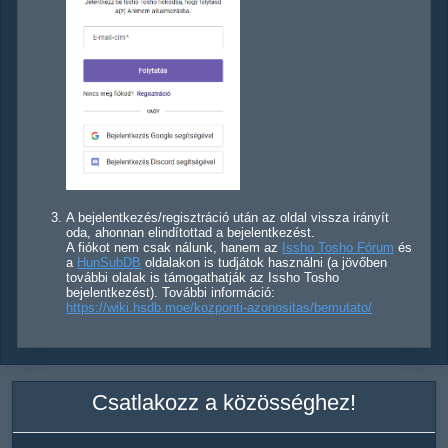
A bejelentkezés/regisztráció után az oldal vissza irányít
oda, ahonnan elindítottad a bejelentkezést.
A fiókot nem csak nálunk, hanem az
Issho Tosho Fórum
és
a
HunSubDB
oldalakon is tudjátok használni (a jövőben
további olalak is támogathatják az Issho Tosho
bejelentkezést). További információ:
https://wiki.hsdb.moe/kozponti-azonositas/bemutato/
Csatlakozz a közösséghez!