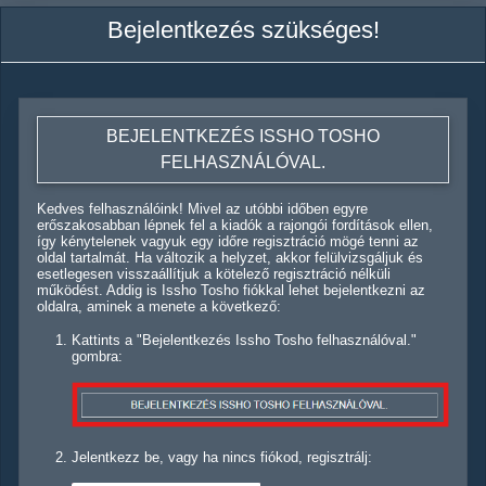
Bejelentkezés szükséges!
BEJELENTKEZÉS ISSHO TOSHO
FELHASZNÁLÓVAL.
Kedves felhasználóink! Mivel az utóbbi időben egyre
erőszakosabban lépnek fel a kiadók a rajongói fordítások ellen,
így kénytelenek vagyuk egy időre regisztráció mögé tenni az
oldal tartalmát. Ha változik a helyzet, akkor felülvizsgáljuk és
esetlegesen visszaállítjuk a kötelező regisztráció nélküli
működést. Addig is Issho Tosho fiókkal lehet bejelentkezni az
oldalra, aminek a menete a következő:
Kattints a "Bejelentkezés Issho Tosho felhasználóval."
gombra:
Jelentkezz be, vagy ha nincs fiókod, regisztrálj: