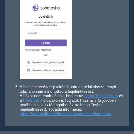
A bejelentkezés/regisztráció után az oldal vissza irányít
oda, ahonnan elindítottad a bejelentkezést.
A fiókot nem csak nálunk, hanem az
Issho Tosho Fórum
és
a
HunSubDB
oldalakon is tudjátok használni (a jövőben
további olalak is támogathatják az Issho Tosho
bejelentkezést). További információ:
https://wiki.hsdb.moe/kozponti-azonositas/bemutato/