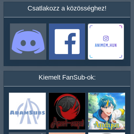
Csatlakozz a közösséghez!
Kiemelt FanSub-ok: