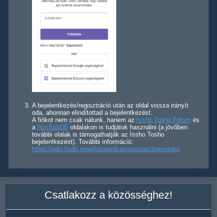
A bejelentkezés/regisztráció után az oldal vissza irányít
oda, ahonnan elindítottad a bejelentkezést.
A fiókot nem csak nálunk, hanem az
Issho Tosho Fórum
és
a
HunSubDB
oldalakon is tudjátok használni (a jövőben
további olalak is támogathatják az Issho Tosho
bejelentkezést). További információ:
https://wiki.hsdb.moe/kozponti-azonositas/bemutato/
Csatlakozz a közösséghez!