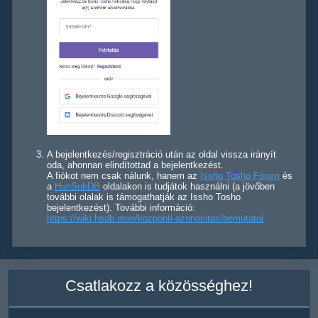
A bejelentkezés/regisztráció után az oldal vissza irányít
oda, ahonnan elindítottad a bejelentkezést.
A fiókot nem csak nálunk, hanem az
Issho Tosho Fórum
és
a
HunSubDB
oldalakon is tudjátok használni (a jövőben
további olalak is támogathatják az Issho Tosho
bejelentkezést). További információ:
https://wiki.hsdb.moe/kozponti-azonositas/bemutato/
Csatlakozz a közösséghez!