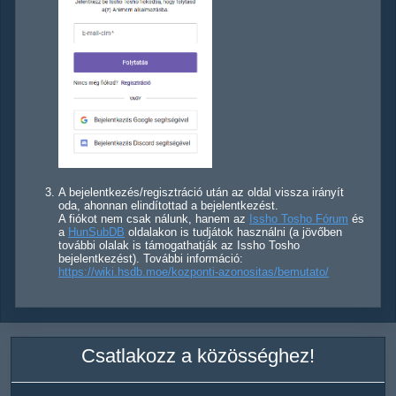
A bejelentkezés/regisztráció után az oldal vissza irányít
oda, ahonnan elindítottad a bejelentkezést.
A fiókot nem csak nálunk, hanem az
Issho Tosho Fórum
és
a
HunSubDB
oldalakon is tudjátok használni (a jövőben
további olalak is támogathatják az Issho Tosho
bejelentkezést). További információ:
https://wiki.hsdb.moe/kozponti-azonositas/bemutato/
Csatlakozz a közösséghez!