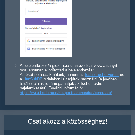
A bejelentkezés/regisztráció után az oldal vissza irányít
oda, ahonnan elindítottad a bejelentkezést.
A fiókot nem csak nálunk, hanem az
Issho Tosho Fórum
és
a
HunSubDB
oldalakon is tudjátok használni (a jövőben
további olalak is támogathatják az Issho Tosho
bejelentkezést). További információ:
https://wiki.hsdb.moe/kozponti-azonositas/bemutato/
Csatlakozz a közösséghez!