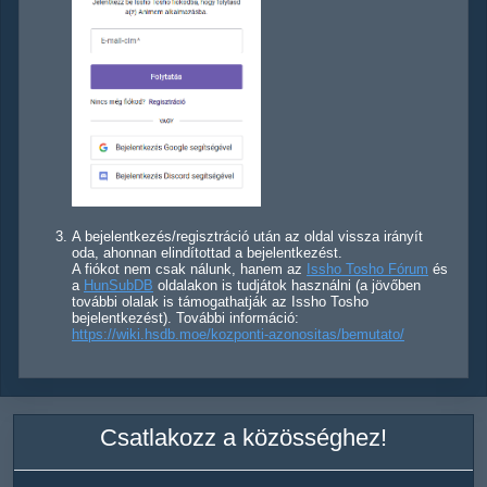
A bejelentkezés/regisztráció után az oldal vissza irányít
oda, ahonnan elindítottad a bejelentkezést.
A fiókot nem csak nálunk, hanem az
Issho Tosho Fórum
és
a
HunSubDB
oldalakon is tudjátok használni (a jövőben
további olalak is támogathatják az Issho Tosho
bejelentkezést). További információ:
https://wiki.hsdb.moe/kozponti-azonositas/bemutato/
Csatlakozz a közösséghez!