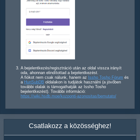
A bejelentkezés/regisztráció után az oldal vissza irányít
oda, ahonnan elindítottad a bejelentkezést.
A fiókot nem csak nálunk, hanem az
Issho Tosho Fórum
és
a
HunSubDB
oldalakon is tudjátok használni (a jövőben
további olalak is támogathatják az Issho Tosho
bejelentkezést). További információ:
https://wiki.hsdb.moe/kozponti-azonositas/bemutato/
Csatlakozz a közösséghez!