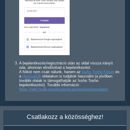
A bejelentkezés/regisztráció után az oldal vissza irányít
oda, ahonnan elindítottad a bejelentkezést.
A fiókot nem csak nálunk, hanem az
Issho Tosho Fórum
és
a
HunSubDB
oldalakon is tudjátok használni (a jövőben
további olalak is támogathatják az Issho Tosho
bejelentkezést). További információ:
https://wiki.hsdb.moe/kozponti-azonositas/bemutato/
Csatlakozz a közösséghez!