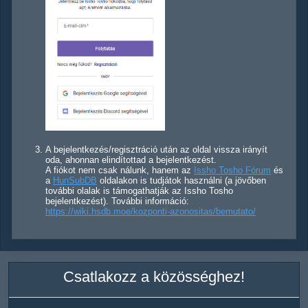
A bejelentkezés/regisztráció után az oldal vissza irányít
oda, ahonnan elindítottad a bejelentkezést.
A fiókot nem csak nálunk, hanem az
Issho Tosho Fórum
és
a
HunSubDB
oldalakon is tudjátok használni (a jövőben
további olalak is támogathatják az Issho Tosho
bejelentkezést). További információ:
https://wiki.hsdb.moe/kozponti-azonositas/bemutato/
Csatlakozz a közösséghez!