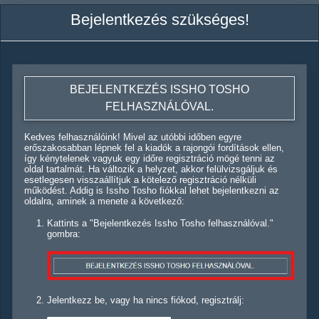
Bejelentkezés szükséges!
BEJELENTKEZÉS ISSHO TOSHO
FELHASZNÁLÓVAL.
Kedves felhasználóink! Mivel az utóbbi időben egyre
erőszakosabban lépnek fel a kiadók a rajongói fordítások ellen,
így kénytelenek vagyuk egy időre regisztráció mögé tenni az
oldal tartalmát. Ha változik a helyzet, akkor felülvizsgáljuk és
esetlegesen visszaállítjuk a kötelező regisztráció nélküli
működést. Addig is Issho Tosho fiókkal lehet bejelentkezni az
oldalra, aminek a menete a következő:
Kattints a "Bejelentkezés Issho Tosho felhasználóval."
gombra:
Jelentkezz be, vagy ha nincs fiókod, regisztrálj: