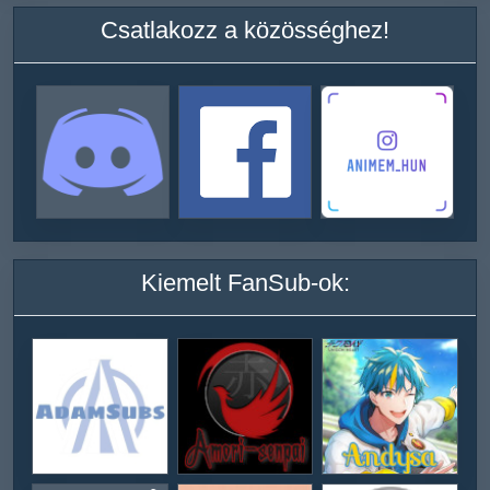
Csatlakozz a közösséghez!
Kiemelt FanSub-ok: