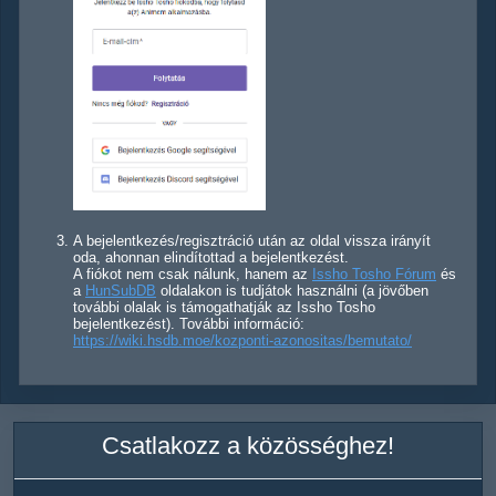
A bejelentkezés/regisztráció után az oldal vissza irányít
oda, ahonnan elindítottad a bejelentkezést.
A fiókot nem csak nálunk, hanem az
Issho Tosho Fórum
és
a
HunSubDB
oldalakon is tudjátok használni (a jövőben
további olalak is támogathatják az Issho Tosho
bejelentkezést). További információ:
https://wiki.hsdb.moe/kozponti-azonositas/bemutato/
Csatlakozz a közösséghez!