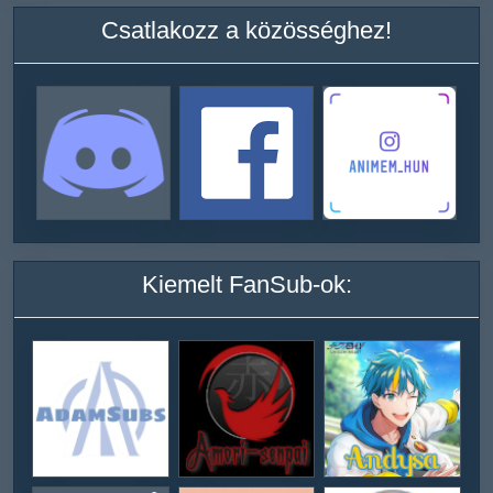
Csatlakozz a közösséghez!
Kiemelt FanSub-ok: