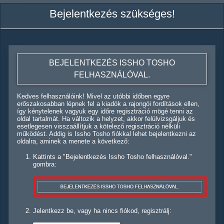
Bejelentkezés szükséges!
BEJELENTKEZÉS ISSHO TOSHO
FELHASZNÁLÓVAL.
Kedves felhasználóink! Mivel az utóbbi időben egyre
erőszakosabban lépnek fel a kiadók a rajongói fordítások ellen,
így kénytelenek vagyuk egy időre regisztráció mögé tenni az
oldal tartalmát. Ha változik a helyzet, akkor felülvizsgáljuk és
esetlegesen visszaállítjuk a kötelező regisztráció nélküli
működést. Addig is Issho Tosho fiókkal lehet bejelentkezni az
oldalra, aminek a menete a következő:
Kattints a "Bejelentkezés Issho Tosho felhasználóval."
gombra:
Jelentkezz be, vagy ha nincs fiókod, regisztrálj: