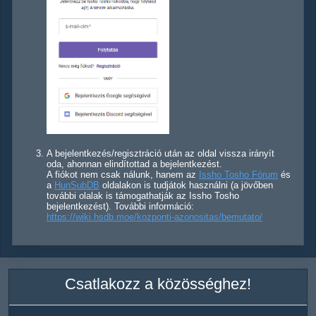
A bejelentkezés/regisztráció után az oldal vissza irányít
oda, ahonnan elindítottad a bejelentkezést.
A fiókot nem csak nálunk, hanem az
Issho Tosho Fórum
és
a
HunSubDB
oldalakon is tudjátok használni (a jövőben
további olalak is támogathatják az Issho Tosho
bejelentkezést). További információ:
https://wiki.hsdb.moe/kozponti-azonositas/bemutato/
Csatlakozz a közösséghez!