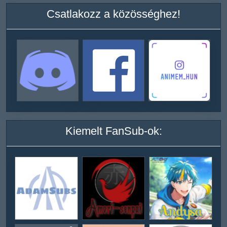
Csatlakozz a közösséghez!
Kiemelt FanSub-ok: