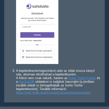
A bejelentkezés/regisztráció után az oldal vissza irányít
oda, ahonnan elindítottad a bejelentkezést.
A fiókot nem csak nálunk, hanem az
Issho Tosho Fórum
és
a
HunSubDB
oldalakon is tudjátok használni (a jövőben
további olalak is támogathatják az Issho Tosho
bejelentkezést). További információ:
https://wiki.hsdb.moe/kozponti-azonositas/bemutato/