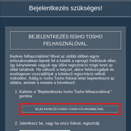
Bejelentkezés szükséges!
BEJELENTKEZÉS ISSHO TOSHO
FELHASZNÁLÓVAL.
Kedves felhasználóink! Mivel az utóbbi időben egyre
erőszakosabban lépnek fel a kiadók a rajongói fordítások ellen,
így kénytelenek vagyuk egy időre regisztráció mögé tenni az
oldal tartalmát. Ha változik a helyzet, akkor felülvizsgáljuk és
esetlegesen visszaállítjuk a kötelező regisztráció nélküli
működést. Addig is Issho Tosho fiókkal lehet bejelentkezni az
oldalra, aminek a menete a következő:
Kattints a "Bejelentkezés Issho Tosho felhasználóval."
gombra:
Jelentkezz be, vagy ha nincs fiókod, regisztrálj: