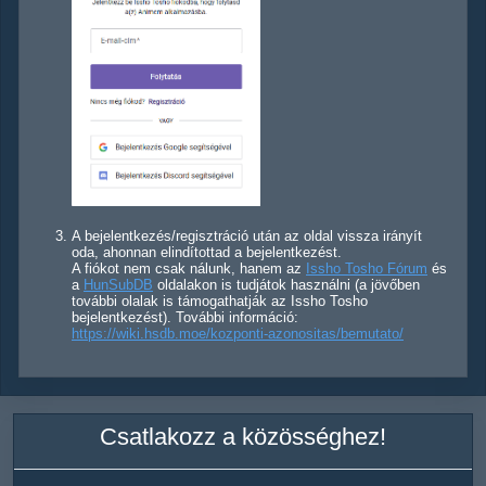
A bejelentkezés/regisztráció után az oldal vissza irányít
oda, ahonnan elindítottad a bejelentkezést.
A fiókot nem csak nálunk, hanem az
Issho Tosho Fórum
és
a
HunSubDB
oldalakon is tudjátok használni (a jövőben
további olalak is támogathatják az Issho Tosho
bejelentkezést). További információ:
https://wiki.hsdb.moe/kozponti-azonositas/bemutato/
Csatlakozz a közösséghez!