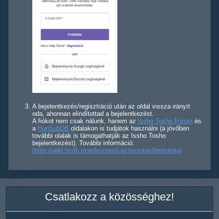
A bejelentkezés/regisztráció után az oldal vissza irányít
oda, ahonnan elindítottad a bejelentkezést.
A fiókot nem csak nálunk, hanem az
Issho Tosho Fórum
és
a
HunSubDB
oldalakon is tudjátok használni (a jövőben
további olalak is támogathatják az Issho Tosho
bejelentkezést). További információ:
https://wiki.hsdb.moe/kozponti-azonositas/bemutato/
Csatlakozz a közösséghez!