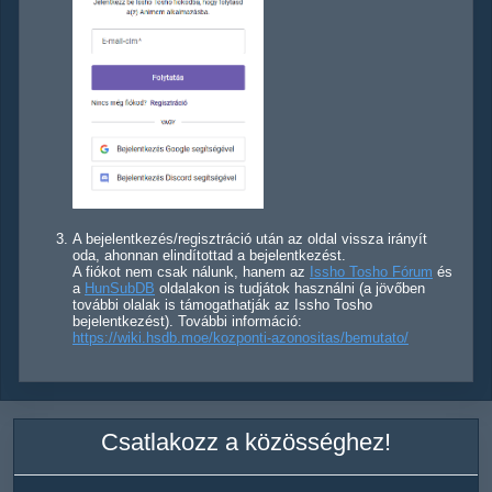
A bejelentkezés/regisztráció után az oldal vissza irányít
oda, ahonnan elindítottad a bejelentkezést.
A fiókot nem csak nálunk, hanem az
Issho Tosho Fórum
és
a
HunSubDB
oldalakon is tudjátok használni (a jövőben
további olalak is támogathatják az Issho Tosho
bejelentkezést). További információ:
https://wiki.hsdb.moe/kozponti-azonositas/bemutato/
Csatlakozz a közösséghez!