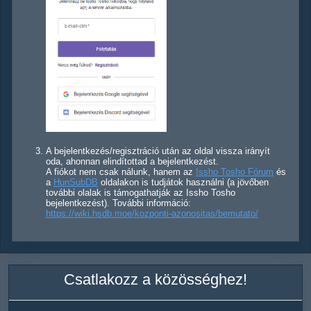
A bejelentkezés/regisztráció után az oldal vissza irányít
oda, ahonnan elindítottad a bejelentkezést.
A fiókot nem csak nálunk, hanem az
Issho Tosho Fórum
és
a
HunSubDB
oldalakon is tudjátok használni (a jövőben
további olalak is támogathatják az Issho Tosho
bejelentkezést). További információ:
https://wiki.hsdb.moe/kozponti-azonositas/bemutato/
Csatlakozz a közösséghez!