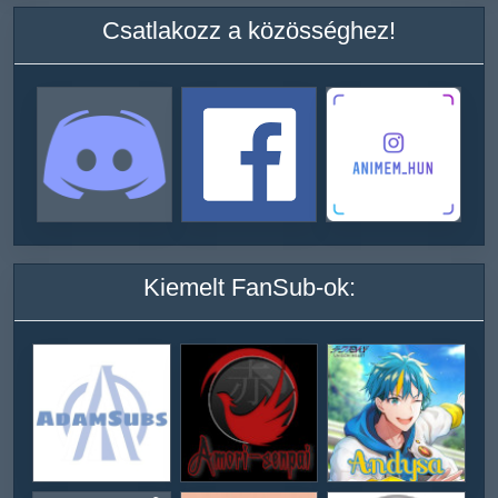
Csatlakozz a közösséghez!
Kiemelt FanSub-ok: