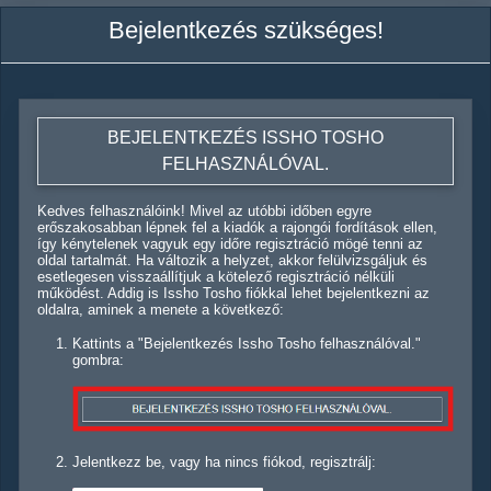
Bejelentkezés szükséges!
BEJELENTKEZÉS ISSHO TOSHO
FELHASZNÁLÓVAL.
Kedves felhasználóink! Mivel az utóbbi időben egyre
erőszakosabban lépnek fel a kiadók a rajongói fordítások ellen,
így kénytelenek vagyuk egy időre regisztráció mögé tenni az
oldal tartalmát. Ha változik a helyzet, akkor felülvizsgáljuk és
esetlegesen visszaállítjuk a kötelező regisztráció nélküli
működést. Addig is Issho Tosho fiókkal lehet bejelentkezni az
oldalra, aminek a menete a következő:
Kattints a "Bejelentkezés Issho Tosho felhasználóval."
gombra:
Jelentkezz be, vagy ha nincs fiókod, regisztrálj: