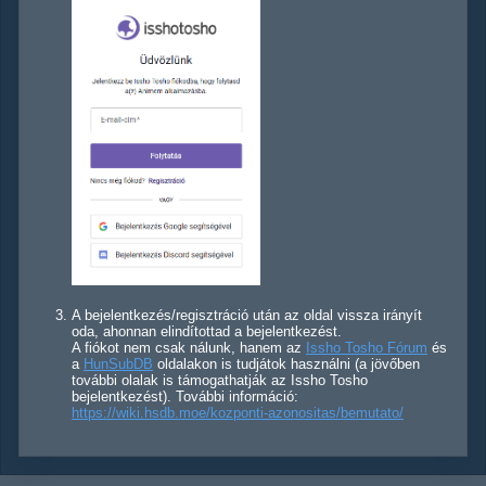
A bejelentkezés/regisztráció után az oldal vissza irányít
oda, ahonnan elindítottad a bejelentkezést.
A fiókot nem csak nálunk, hanem az
Issho Tosho Fórum
és
a
HunSubDB
oldalakon is tudjátok használni (a jövőben
további olalak is támogathatják az Issho Tosho
bejelentkezést). További információ:
https://wiki.hsdb.moe/kozponti-azonositas/bemutato/