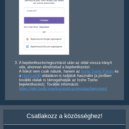
A bejelentkezés/regisztráció után az oldal vissza irányít
oda, ahonnan elindítottad a bejelentkezést.
A fiókot nem csak nálunk, hanem az
Issho Tosho Fórum
és
a
HunSubDB
oldalakon is tudjátok használni (a jövőben
további olalak is támogathatják az Issho Tosho
bejelentkezést). További információ:
https://wiki.hsdb.moe/kozponti-azonositas/bemutato/
Csatlakozz a közösséghez!