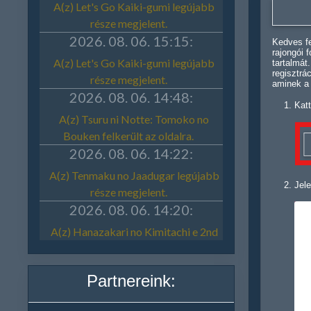
Kedves fe
rajongói 
tartalmát
regisztrá
aminek a
Katt
Jele
Partnereink: