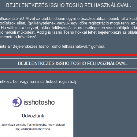
BEJELENTKEZÉS ISSHO TOSHO FELHASZNÁLÓVAL.
lhasználóink! Mivel az utóbbi időben egyre erőszakosabban lépnek fel a kiad
fordítások ellen, így kénytelenek vagyuk egy időre regisztráció mögé tenni az 
. Ha változik a helyzet, akkor felülvizsgáljuk és esetlegesen visszaállítjuk a k
ció nélküli működést. Addig is Issho Tosho fiókkal lehet bejelentkezni az oldal
 menete a következő:
ints a "Bejelentkezés Issho Tosho felhasználóval." gombra:
ntkezz be, vagy ha nincs fiókod, regisztrálj: