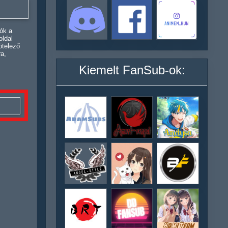
ók a
oldal
ötelező
ra,
Kiemelt FanSub-ok: