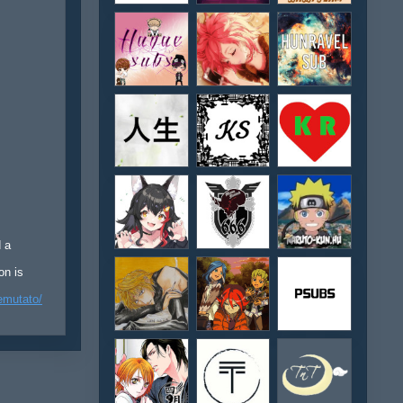
d a
on is
emutato/