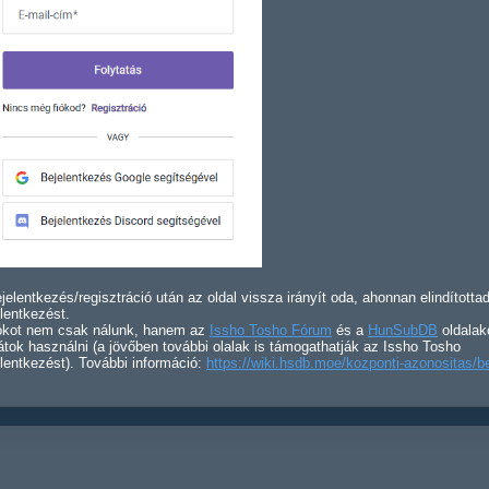
jelentkezés/regisztráció után az oldal vissza irányít oda, ahonnan elindította
lentkezést.
iókot nem csak nálunk, hanem az
Issho Tosho Fórum
és a
HunSubDB
oldalak
átok használni (a jövőben további olalak is támogathatják az Issho Tosho
lentkezést). További információ:
https://wiki.hsdb.moe/kozponti-azonositas/b