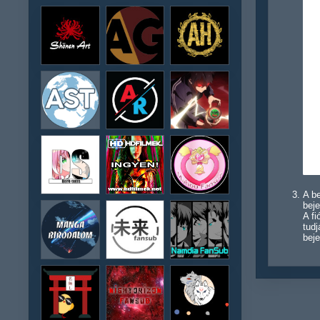
A be
beje
A f
tudj
beje