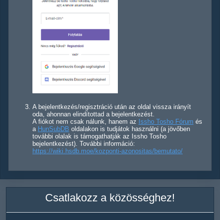
A bejelentkezés/regisztráció után az oldal vissza irányít
oda, ahonnan elindítottad a bejelentkezést.
A fiókot nem csak nálunk, hanem az
Issho Tosho Fórum
és
a
HunSubDB
oldalakon is tudjátok használni (a jövőben
további olalak is támogathatják az Issho Tosho
bejelentkezést). További információ:
https://wiki.hsdb.moe/kozponti-azonositas/bemutato/
Csatlakozz a közösséghez!