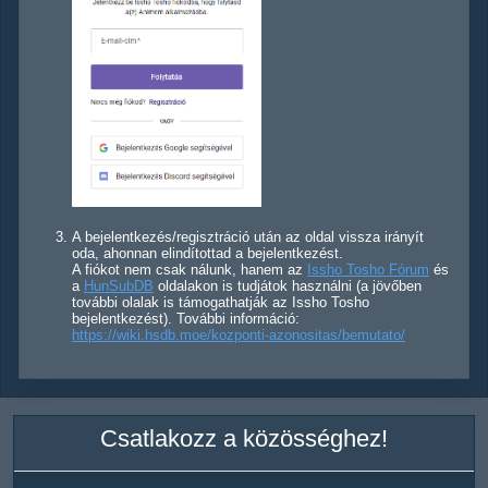
A bejelentkezés/regisztráció után az oldal vissza irányít
oda, ahonnan elindítottad a bejelentkezést.
A fiókot nem csak nálunk, hanem az
Issho Tosho Fórum
és
a
HunSubDB
oldalakon is tudjátok használni (a jövőben
további olalak is támogathatják az Issho Tosho
bejelentkezést). További információ:
https://wiki.hsdb.moe/kozponti-azonositas/bemutato/
Csatlakozz a közösséghez!