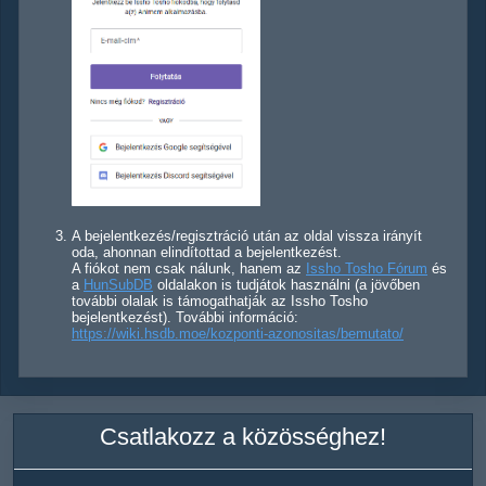
A bejelentkezés/regisztráció után az oldal vissza irányít
oda, ahonnan elindítottad a bejelentkezést.
A fiókot nem csak nálunk, hanem az
Issho Tosho Fórum
és
a
HunSubDB
oldalakon is tudjátok használni (a jövőben
további olalak is támogathatják az Issho Tosho
bejelentkezést). További információ:
https://wiki.hsdb.moe/kozponti-azonositas/bemutato/
Csatlakozz a közösséghez!