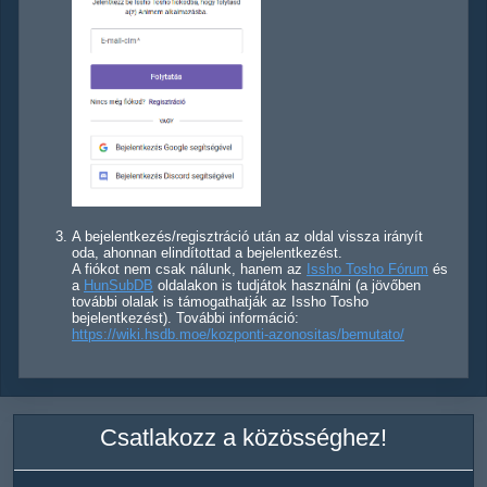
A bejelentkezés/regisztráció után az oldal vissza irányít
oda, ahonnan elindítottad a bejelentkezést.
A fiókot nem csak nálunk, hanem az
Issho Tosho Fórum
és
a
HunSubDB
oldalakon is tudjátok használni (a jövőben
további olalak is támogathatják az Issho Tosho
bejelentkezést). További információ:
https://wiki.hsdb.moe/kozponti-azonositas/bemutato/
Csatlakozz a közösséghez!