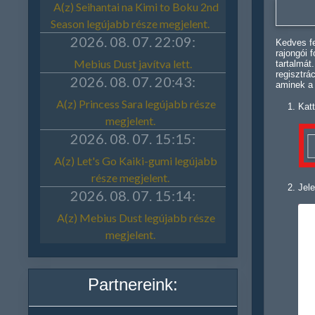
Kedves fe
rajongói 
tartalmát
regisztrá
aminek a
Katt
Jele
Partnereink: