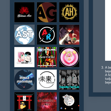
A be
beje
A f
tudj
beje