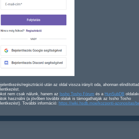
jelentkezés/regisztráció után az oldal vissza irányít oda, ahonnan elindította
lentkezést.
iókot nem csak nálunk, hanem az
Issho Tosho Fórum
és a
HunSubDB
oldalak
átok használni (a jövőben további olalak is támogathatják az Issho Tosho
lentkezést). További információ:
https://wiki.hsdb.moe/kozponti-azonositas/b