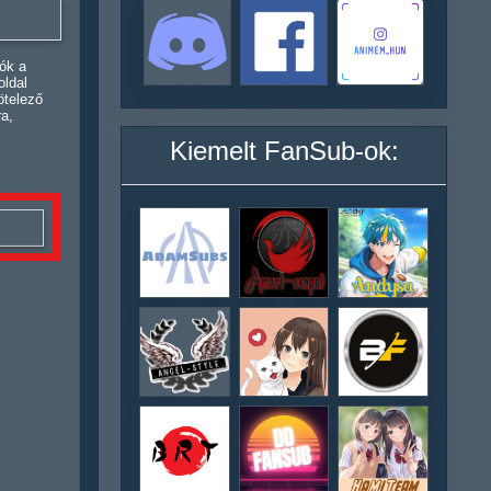
ók a
oldal
ötelező
ra,
Kiemelt FanSub-ok: