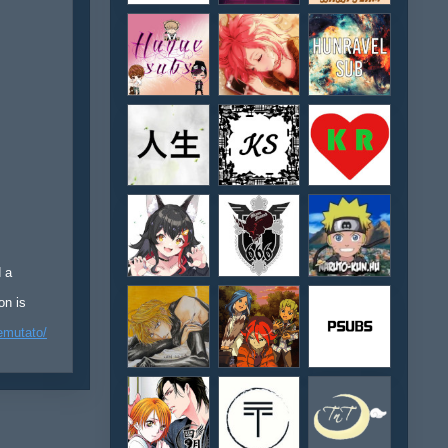
d a
on is
emutato/