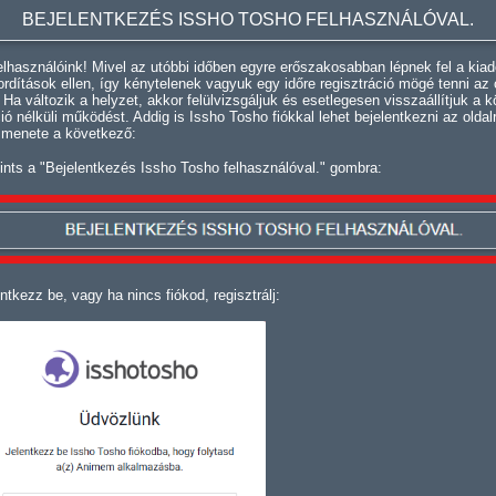
BEJELENTKEZÉS ISSHO TOSHO FELHASZNÁLÓVAL.
lhasználóink! Mivel az utóbbi időben egyre erőszakosabban lépnek fel a kiad
fordítások ellen, így kénytelenek vagyuk egy időre regisztráció mögé tenni az 
. Ha változik a helyzet, akkor felülvizsgáljuk és esetlegesen visszaállítjuk a k
ció nélküli működést. Addig is Issho Tosho fiókkal lehet bejelentkezni az oldal
 menete a következő:
ints a "Bejelentkezés Issho Tosho felhasználóval." gombra:
ntkezz be, vagy ha nincs fiókod, regisztrálj: