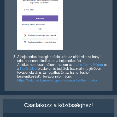
A bejelentkezés/regisztráció után az oldal vissza irányít
oda, ahonnan elindítottad a bejelentkezést.
A fiókot nem csak nálunk, hanem az
Issho Tosho Fórum
és
a
HunSubDB
oldalakon is tudjátok használni (a jövőben
további olalak is támogathatják az Issho Tosho
bejelentkezést). További információ:
https://wiki.hsdb.moe/kozponti-azonositas/bemutato/
Csatlakozz a közösséghez!