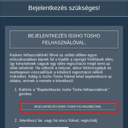
Bejelentkezés szükséges!
BEJELENTKEZÉS ISSHO TOSHO
FELHASZNÁLÓVAL.
Kedves felhasználóink! Mivel az utóbbi időben egyre
erőszakosabban lépnek fel a kiadók a rajongói fordítások ellen,
így kénytelenek vagyuk egy időre regisztráció mögé tenni az
oldal tartalmát. Ha változik a helyzet, akkor felülvizsgáljuk és
esetlegesen visszaállítjuk a kötelező regisztráció nélküli
működést. Addig is Issho Tosho fiókkal lehet bejelentkezni az
oldalra, aminek a menete a következő:
Kattints a "Bejelentkezés Issho Tosho felhasználóval."
gombra:
Jelentkezz be, vagy ha nincs fiókod, regisztrálj: