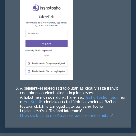
A bejelentkezés/regisztráció után az oldal vissza irányít
oda, ahonnan elindítottad a bejelentkezést.
A fiókot nem csak nálunk, hanem az
Issho Tosho Fórum
és
a
HunSubDB
oldalakon is tudjátok használni (a jövőben
további olalak is támogathatják az Issho Tosho
bejelentkezést). További információ:
https://wiki.hsdb.moe/kozponti-azonositas/bemutato/