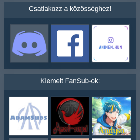
Csatlakozz a közösséghez!
Kiemelt FanSub-ok: