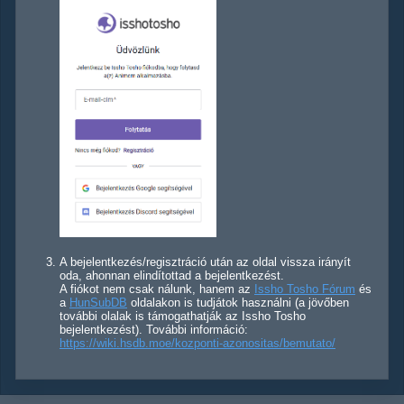
A bejelentkezés/regisztráció után az oldal vissza irányít
oda, ahonnan elindítottad a bejelentkezést.
A fiókot nem csak nálunk, hanem az
Issho Tosho Fórum
és
a
HunSubDB
oldalakon is tudjátok használni (a jövőben
további olalak is támogathatják az Issho Tosho
bejelentkezést). További információ:
https://wiki.hsdb.moe/kozponti-azonositas/bemutato/