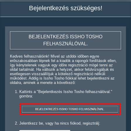
Bejelentkezés szükséges!
BEJELENTKEZÉS ISSHO TOSHO
FELHASZNÁLÓVAL.
Kedves felhasználóink! Mivel az utóbbi időben egyre
erőszakosabban lépnek fel a kiadók a rajongói fordítások ellen,
így kénytelenek vagyuk egy időre regisztráció mögé tenni az
oldal tartalmát. Ha változik a helyzet, akkor felülvizsgáljuk és
esetlegesen visszaállítjuk a kötelező regisztráció nélküli
működést. Addig is Issho Tosho fiókkal lehet bejelentkezni az
oldalra, aminek a menete a következő:
Kattints a "Bejelentkezés Issho Tosho felhasználóval."
gombra:
Jelentkezz be, vagy ha nincs fiókod, regisztrálj: