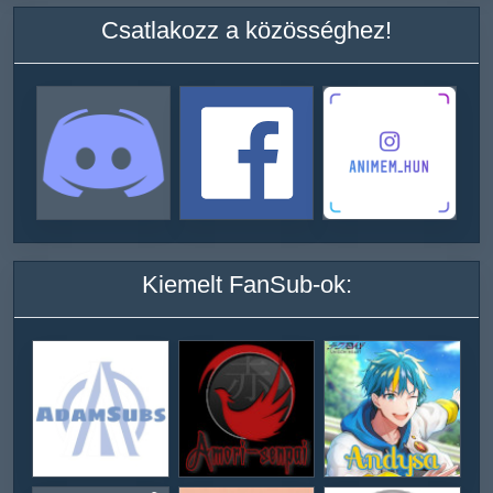
Csatlakozz a közösséghez!
Kiemelt FanSub-ok: