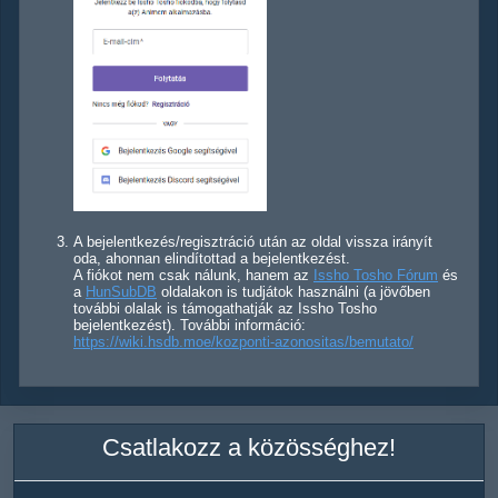
A bejelentkezés/regisztráció után az oldal vissza irányít
oda, ahonnan elindítottad a bejelentkezést.
A fiókot nem csak nálunk, hanem az
Issho Tosho Fórum
és
a
HunSubDB
oldalakon is tudjátok használni (a jövőben
további olalak is támogathatják az Issho Tosho
bejelentkezést). További információ:
https://wiki.hsdb.moe/kozponti-azonositas/bemutato/
Csatlakozz a közösséghez!